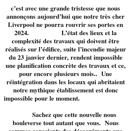
c’est avec une grande tristesse que nous
annonçons aujourd’hui que notre très cher
Liverpool ne pourra rouvrir ses portes en
2024. L’état des lieux et la
complexité des travaux qui doivent être
réalisés sur l’édifice, suite l’incendie majeur
du 23 janvier dernier, rendent impossible
une planification concrète des travaux et ce,
pour encore plusieurs mois.. Une
réintégration dans les locaux qui abritaient
notre mythique établissement est donc
impossible pour le moment.
Forward c’est Dave
Lemieux et Stéphane
Bricault. Un duo
Sachez que cette nouvelle nous
différent, une musique
bouleverse tout autant que vous. Nous
profonde et qui fait
sommes conscients des désagréments que