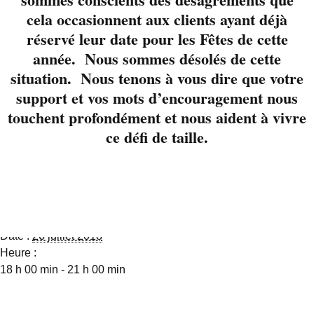
voyager les émotions.
cela occasionnent aux clients ayant déjà
Classic rock,
réservé leur date pour les Fêtes de cette
alternatif et folk au
année. Nous sommes désolés de cette
menu.
situation. Nous tenons à vous dire que votre
support et vos mots d’encouragement nous
Réservez votre place
819-822-3724 poste 23
touchent profondément et nous aident à vivre
ou via Facebook
ce défi de taille.
Détails
Date :
26 juillet 2018
Heure :
18 h 00 min - 21 h 00 min