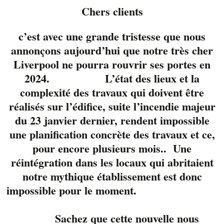
Chers clients
c’est avec une grande tristesse que nous
annonçons aujourd’hui que notre très cher
Liverpool ne pourra rouvrir ses portes en
2024. L’état des lieux et la
complexité des travaux qui doivent être
réalisés sur l’édifice, suite l’incendie majeur
du 23 janvier dernier, rendent impossible
une planification concrète des travaux et ce,
pour encore plusieurs mois.. Une
réintégration dans les locaux qui abritaient
Marily Dorion bien
notre mythique établissement est donc
connue pour son
impossible pour le moment.
passage à Star
Académie en 2022 et
Sachez que cette nouvelle nous
Éric Beaulé-