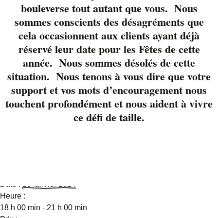
bouleverse tout autant que vous. Nous
Brouillard que vous
sommes conscients des désagréments que
connaissez comme
cela occasionnent aux clients ayant déjà
batteur du groupe
réservé leur date pour les Fêtes de cette
Tribiant forment ce
année. Nous sommes désolés de cette
nouveau duo qui ne
manquera pas de vous
situation. Nous tenons à vous dire que votre
offrir un moment de
support et vos mots d’encouragement nous
plaisir assuré lors de
touchent profondément et nous aident à vivre
votre souper Liverpool.
ce défi de taille.
Détails
Date :
18 janvier 2024
Heure :
18 h 00 min - 21 h 00 min