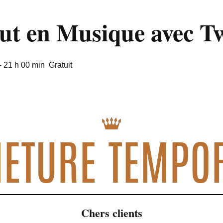
out en Musique avec T
-
21 h 00 min
Gratuit
ETURE TEMPO
Chers clients