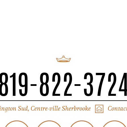
819-822-372
ington Sud, Centre-ville Sherbrooke
Contact