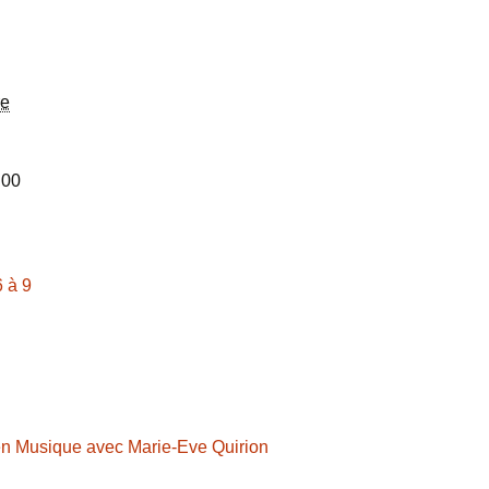
re
 00
6 à 9
 en Musique avec Marie-Eve Quirion