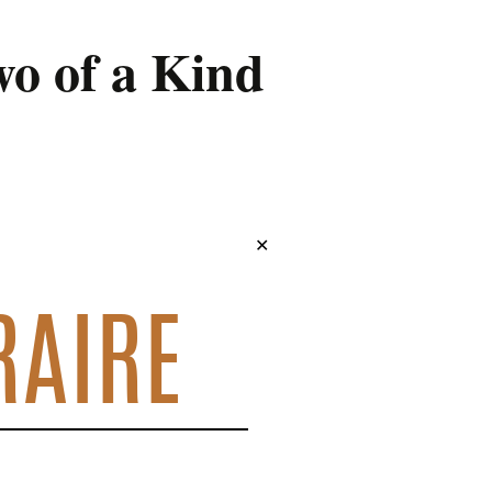
wo of a Kind
✕
RAIRE