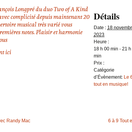
rançois Longpré du duo Two of A Kind
Détails
 avec complicité depuis maintenant 20
ertoire musical très varié vous
Date :
18 novemb
remières notes. Plaisir et harmonie
2023
ous
Heure :
18 h 00 min - 21 h
t ici
min
Prix :
Catégorie
d’Évènement:
Le 
tout en musique!
avec Randy Mac
6 à 9 Tout