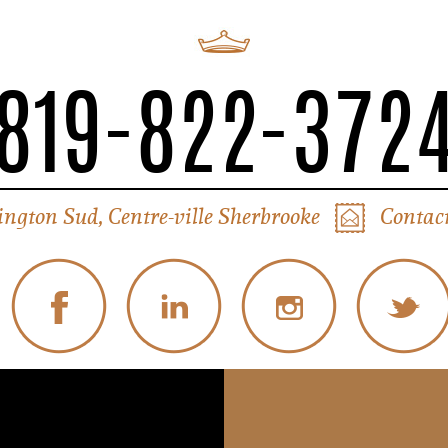
819-822-372
ington Sud, Centre-ville Sherbrooke
Contact
© Tous droits réservés Liverpool Sherbrooke