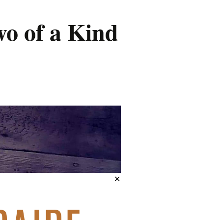
wo of a Kind
✕