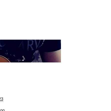
23
 00