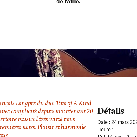
de taille.
rançois Longpré du duo Two of A Kind
Détails
 avec complicité depuis maintenant 20
ertoire musical très varié vous
Date :
24 mars 20
remières notes. Plaisir et harmonie
Heure :
ous
18 h 00 min - 21 h