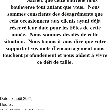
complicité depuis
bouleverse tout autant que vous. Nous
maintenant 20 ans !
sommes conscients des désagréments que
Ce duo au répertoire
cela occasionnent aux clients ayant déjà
musical très varié
vous charmera dès les
réservé leur date pour les Fêtes de cette
premières notes.
année. Nous sommes désolés de cette
Plaisir et harmonie
situation. Nous tenons à vous dire que votre
seront au rendez-vous
support et vos mots d’encouragement nous
touchent profondément et nous aident à vivre
Réservez en cliqnant
ce défi de taille.
ici
Détails
Date :
7 août 2021
Heure :