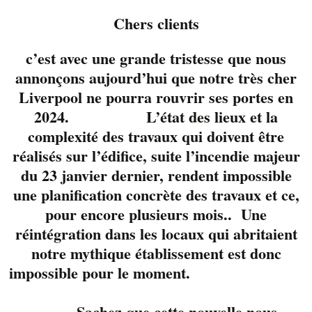
Chers clients
c’est avec une grande tristesse que nous
annonçons aujourd’hui que notre très cher
Liverpool ne pourra rouvrir ses portes en
2024. L’état des lieux et la
complexité des travaux qui doivent être
réalisés sur l’édifice, suite l’incendie majeur
du 23 janvier dernier, rendent impossible
une planification concrète des travaux et ce,
pour encore plusieurs mois.. Une
réintégration dans les locaux qui abritaient
Valérie Crête et
notre mythique établissement est donc
François Longpré du
impossible pour le moment.
duo Two of A Kind
unissent leur voix avec
Sachez que cette nouvelle nous