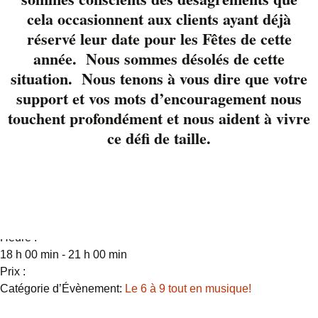
aguérît qui se passe de
cela occasionnent aux clients ayant déjà
présentation. Une
réservé leur date pour les Fêtes de cette
soirée qui promet.
année. Nous sommes désolés de cette
Pour
réserver votre
situation. Nous tenons à vous dire que votre
table: 819-822-3724 ou
support et vos mots d’encouragement nous
via notre page
Facebook
touchent profondément et nous aident à vivre
ce défi de taille.
Détails
Date :
28 février 2020
Heure :
18 h 00 min - 21 h 00 min
Prix :
Catégorie d’Évènement:
Le 6 à 9 tout en musique!