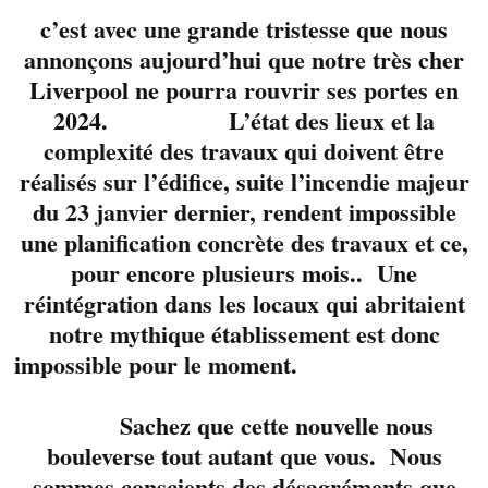
c’est avec une grande tristesse que nous
annonçons aujourd’hui que notre très cher
Liverpool ne pourra rouvrir ses portes en
2024. L’état des lieux et la
complexité des travaux qui doivent être
réalisés sur l’édifice, suite l’incendie majeur
du 23 janvier dernier, rendent impossible
une planification concrète des travaux et ce,
pour encore plusieurs mois.. Une
réintégration dans les locaux qui abritaient
notre mythique établissement est donc
impossible pour le moment.
Lyne
Lamontagne
,
Yannick
Sachez que cette nouvelle nous
Viens
et
Jean-Serge
bouleverse tout autant que vous. Nous
Bergeron
, un trio
sommes conscients des désagréments que