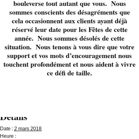
Beaulé-Brouillard. Ils
bouleverse tout autant que vous. Nous
nous reviennent au
sommes conscients des désagréments que
salon, près du feu. Ne
cela occasionnent aux clients ayant déjà
manquez pas ce trio
réservé leur date pour les Fêtes de cette
dynamique et
année. Nous sommes désolés de cette
rafraîchissant par
situation. Nous tenons à vous dire que votre
leur répertoire varié et
support et vos mots d’encouragement nous
rythmé. Pour réserver
touchent profondément et nous aident à vivre
votre table 819-822-
ce défi de taille.
3724 ou via notre page
Facebook.
Détails
Date :
2 mars 2018
Heure :