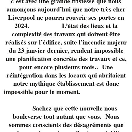
c’est avec une grande tristesse que nous
annonçons aujourd’hui que notre très cher
Liverpool ne pourra rouvrir ses portes en
2024. L’état des lieux et la
complexité des travaux qui doivent être
réalisés sur l’édifice, suite l’incendie majeur
Duo fort apprécié au
du 23 janvier dernier, rendent impossible
Liverpool il y a
une planification concrète des travaux et ce,
plusieurs
pour encore plusieurs mois.. Une
années,
Cathy
réintégration dans les locaux qui abritaient
Laplante,
notre mythique établissement est donc
Chanteuse
et
Sylvain
impossible pour le moment.
Landry
ont décidé de
revenir sur la scène
ensemble pour nous
Sachez que cette nouvelle nous
offrir un spectacle à
bouleverse tout autant que vous. Nous
leur image. Vous serez
sommes conscients des désagréments que
choyés par ce talent