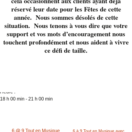
cela occasionnent aux clients ayant déjà
indéniable et
réservé leur date pour les Fêtes de cette
l’harmonie de leurs
année. Nous sommes désolés de cette
voix.
situation. Nous tenons à vous dire que votre
support et vos mots d’encouragement nous
Réservez votre table
au 819-822-3724
touchent profondément et nous aident à vivre
ce défi de taille.
Détails
Date :
2 février 2018
Heure :
18 h 00 min - 21 h 00 min
6 @ 9 Tout en Musique
6 à 9 Tout en Musique avec