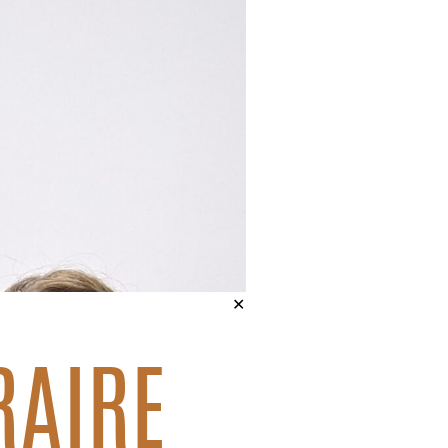
✕
RAIRE