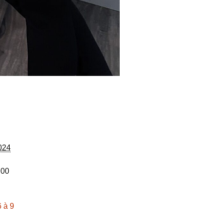
2024
 00
6 à 9