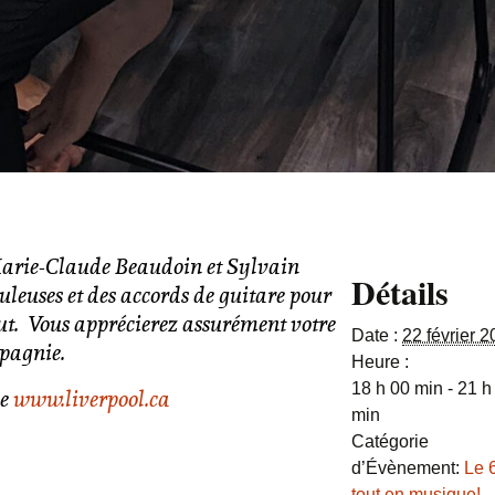
arie-Claude Beaudoin et Sylvain
Détails
uleuses et des accords de guitare pour
t. Vous apprécierez assurément votre
Date :
22 février 
pagnie.
Heure :
18 h 00 min - 21 h
e
www.liverpool.ca
min
Catégorie
d’Évènement:
Le 
tout en musique!