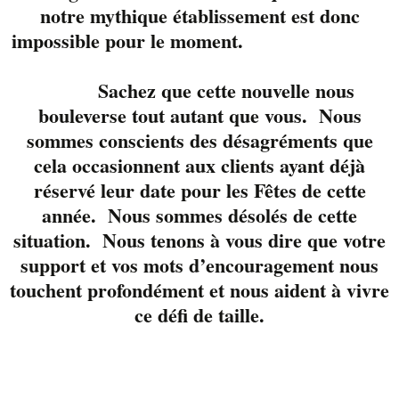
notre mythique établissement est donc
impossible pour le moment.
Sachez que cette nouvelle nous
bouleverse tout autant que vous. Nous
Trio bien connu en
région, Anick
sommes conscients des désagréments que
Turgeon, Rock Plourde
cela occasionnent aux clients ayant déjà
et Jean Gagné nous
réservé leur date pour les Fêtes de cette
présentent un large
année. Nous sommes désolés de cette
répertoire. Voix,
situation. Nous tenons à vous dire que votre
guitare, basse et
support et vos mots d’encouragement nous
saxophone se marient
touchent profondément et nous aident à vivre
à merveille pour
ce défi de taille.
agrémenter votre fin
de journée.
Réservez votre