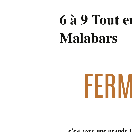
6 à 9 Tout 
Malabars
3 mars 2023 @ 8 h 00 min
-
17 h 0
FERM
c’est avec une grande 