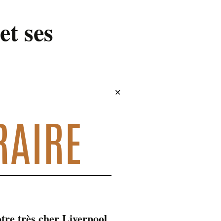
et ses
✕
RAIRE
tre très cher Liverpool