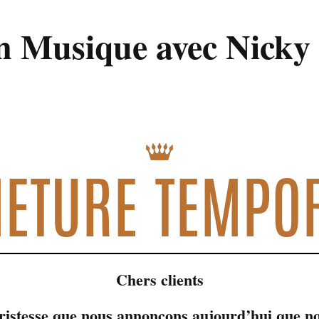
en Musique avec Nicky 
0 min
ETURE TEMPO
Chers clients
tristesse que nous annonçons aujourd’hui que no