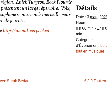
 région, Anick Turgeon, Rock Plourde
Détails
présentent un large répertoire. Voix,
saxophone se marient à merveille pour
Date :
3 mars 202
in de journée.
Heure :
8 h 00 min - 17 h 
le
http://www.liverpool.ca
min
Catégorie
d’Évènement:
Le 
tout en musique!
avec Sarah Bédard
6 à 9 Tout en