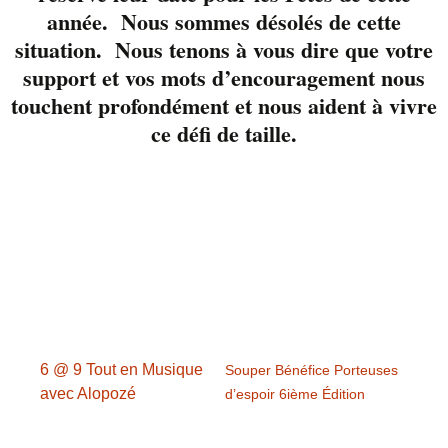
manquez pas Rebecka
année. Nous sommes désolés de cette
Lussier Pour réserver,
situation. Nous tenons à vous dire que votre
819-822-3724 poste 23
support et vos mots d’encouragement nous
touchent profondément et nous aident à vivre
ce défi de taille.
Détails
Date :
25 août 2018
Heure :
18 h 00 min - 21 h 00 min
6 @ 9 Tout en Musique
Souper Bénéfice Porteuses
avec Alopozé
d’espoir 6ième Édition