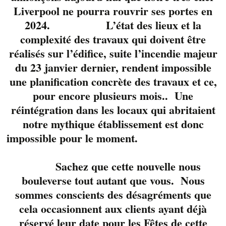
Liverpool ne pourra rouvrir ses portes en
2024. L’état des lieux et la
complexité des travaux qui doivent être
réalisés sur l’édifice, suite l’incendie majeur
du 23 janvier dernier, rendent impossible
une planification concrète des travaux et ce,
pour encore plusieurs mois.. Une
Participante à La Voix
réintégration dans les locaux qui abritaient
en 2018, elle roule sa
notre mythique établissement est donc
bosse et sa guitare
impossible pour le moment.
depuis longtemps.
Originaire de l’Estrie,
Sachez que cette nouvelle nous
elle nous fait
bouleverse tout autant que vous. Nous
l’honneur de sa visite
sommes conscients des désagréments que
pour 2 soirs. Une
signature musicale
cela occasionnent aux clients ayant déjà
authentique. ne
réservé leur date pour les Fêtes de cette