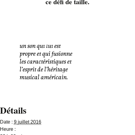
ce défi de taille.
blues, du rock et du
country. Faisant
preuve d’un respect
profond pour chacun
de ces styles, il a créé
un son qui lui est
propre et qui fusionne
les caractéristiques et
l’esprit de l’héritage
musical américain.
Détails
Date :
9 juillet 2016
Heure :