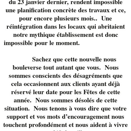
du 23 janvier dernier, rendent impossible
pour le souper, la
une planification concrète des travaux et ce,
soirée, ou le night ife
pour encore plusieurs mois.. Une
17h à 20h sur notre
réintégration dans les locaux qui abritaient
terrasse
notre mythique établissement est donc
20h à 23h sur la
impossible pour le moment.
grande scène
extérieure
23h sur la scène
Sachez que cette nouvelle nous
intérieure de notre
bouleverse tout autant que vous. Nous
lounge » Le Parloir «
sommes conscients des désagréments que
cela occasionnent aux clients ayant déjà
Ne manquez pas
réservé leur date pour les Fêtes de cette
Adam Karch
, un
année. Nous sommes désolés de cette
auteur-compositeur-
situation. Nous tenons à vous dire que votre
interpr
ète Le son du
guitariste Adam
support et vos mots d’encouragement nous
Karch est pure
touchent profondément et nous aident à vivre
énergie, à la croisée du