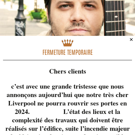
✕
FERMETURE TEMPORAIRE
Chers clients
Du 6 au 10 jullet, la
c’est avec une grande tristesse que nous
rue Wellington Sud et
annonçons aujourd’hui que notre très cher
le
Centre-ville de
Liverpool ne pourra rouvrir ses portes en
Sherbrooke
accueillent
2024. L’état des lieux et la
l’événement
Sherblues
& Folk
.
complexité des travaux qui doivent être
réalisés sur l’édifice, suite l’incendie majeur
Plusieurs spectacles