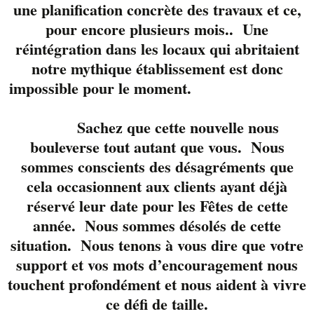
une planification concrète des travaux et ce,
automnale.
pour encore plusieurs mois.. Une
Les Bières de la
Micro-
réintégration dans les locaux qui abritaient
brasserie Le Trou du
notre mythique établissement est donc
diable
vous seront
impossible pour le moment.
offertes en dégustation
le vendredi 10
novembre prochain.
Sachez que cette nouvelle nous
Vous pourrez en
bouleverse tout autant que vous. Nous
apprendre plus sur le
sommes conscients des désagréments que
brassage, les arômes et
cela occasionnent aux clients ayant déjà
le goûts de quelques
réservé leur date pour les Fêtes de cette
uns de leurs produits.
année. Nous sommes désolés de cette
situation. Nous tenons à vous dire que votre
4 Bières seront en
promotion ce soir là:
support et vos mots d’encouragement nous
La MacTavish
touchent profondément et nous aident à vivre
La Sang d’Encre
ce défi de taille.