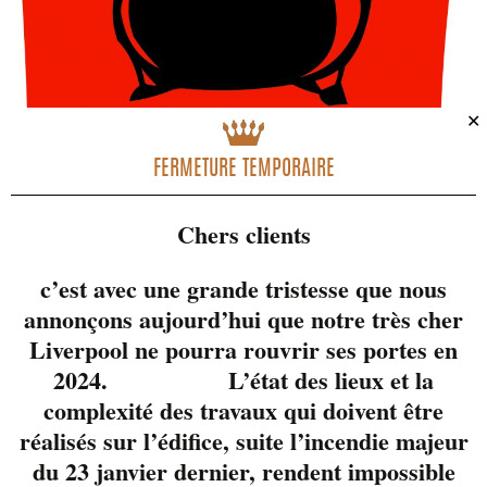
✕
FERMETURE TEMPORAIRE
Chers clients
c’est avec une grande tristesse que nous
annonçons aujourd’hui que notre très cher
Aprés leur présence
Liverpool ne pourra rouvrir ses portes en
appréciée lors notre
2024. L’état des lieux et la
soirée 25ième
complexité des travaux qui doivent être
anniversaire, ils nous
réalisés sur l’édifice, suite l’incendie majeur
reviennent pour une
du 23 janvier dernier, rendent impossible
soirée de dégustation