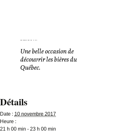
La Pitoune
L’Apocalypso
Une surprise aussi
avec une bière de
saison.
Une belle occasion de
découvrir les bières du
Québec.
Détails
Date :
10 novembre 2017
Heure :
21 h 00 min - 23 h 00 min