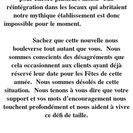
réintégration dans les locaux qui abritaient
notre mythique établissement est donc
impossible pour le moment.
Sachez que cette nouvelle nous
Pendant tout le mois
bouleverse tout autant que vous. Nous
de mars, le Liverpool
sommes conscients des désagréments que
vous propose le
cela occasionnent aux clients ayant déjà
Mexique tout en
réservé leur date pour les Fêtes de cette
saveur. Découvrez la
année. Nous sommes désolés de cette
nouvelle Dos Equis,
situation. Nous tenons à vous dire que votre
une Lager qui a du
support et vos mots d’encouragement nous
caractère et juste assez
d’amertume.
touchent profondément et nous aident à vivre
ce défi de taille.