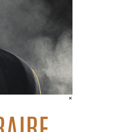
✕
RAIRE