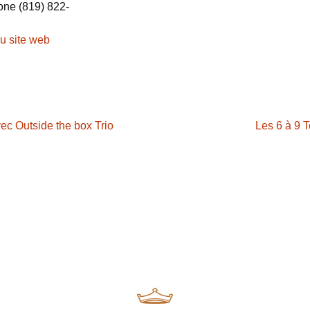
one
(819) 822-
eu site web
ec Outside the box Trio
Les 6 à 9 