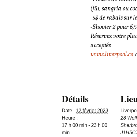
(fût, sangria ou co
-5$ de rabais sur l
-Shooter 2 pour 6,
Réservez votre pla
acceptée
www.liverpool.ca
Détails
Lie
Date :
12 février 2023
Liverpo
Heure :
28 Well
17 h 00 min - 23 h 00
Sherbr
min
J1H5C