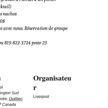
cktail)
es nachos
50$
ce avec nous. Réservation de groupe
ou 819-822-3724 poste 23
u
Organisateu
r
ol
ington Sud
Liverpool
ooke
,
Québec
7
Canada