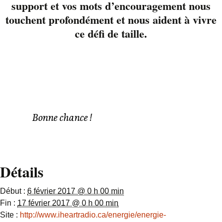
support et vos mots d’encouragement nous
Le grand prix inclus :
touchent profondément et nous aident à vivre
un petit bar portatif,
ce défi de taille.
une table de babyfoot
avec glacière intégrée
et d’autres produits
pour votre bar!
Tous les détails dans
les règlements.
Bonne chance !
Détails
Début :
6 février 2017 @ 0 h 00 min
Fin :
17 février 2017 @ 0 h 00 min
Site :
http://www.iheartradio.ca/energie/energie-