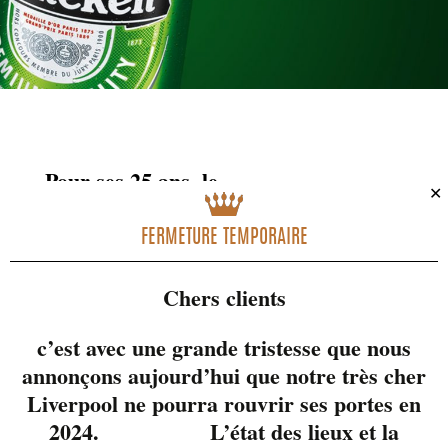
Pour ses 25 ans, le
✕
Liverpool en
collaboration avec
FERMETURE TEMPORAIRE
Heineken et ÉNERGIE
te donne la chance de
Chers clients
gagner ton Bar
c’est avec une grande tristesse que nous
Liverpool à la maison !
annonçons aujourd’hui que notre très cher
Tu connais bien ton
Liverpool ne pourra rouvrir ses portes en
Liverpool? Du 6 au 17
2024. L’état des lieux et la
février, participe au