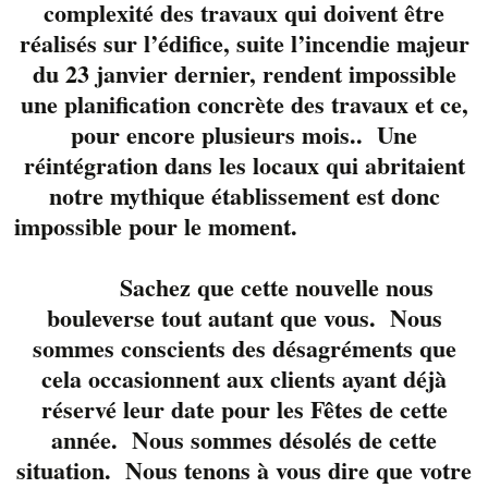
complexité des travaux qui doivent être
quiz Liverpool dans
réalisés sur l’édifice, suite l’incendie majeur
ÉNERGIE au travail
du 23 janvier dernier, rendent impossible
avec Luigi et
une planification concrète des travaux et ce,
Létourneau.
pour encore plusieurs mois.. Une
À gagner
réintégration dans les locaux qui abritaient
quotidiennement : 25 $
notre mythique établissement est donc
en chèque-cadeau du
impossible pour le moment.
Liverpool.
Sachez que cette nouvelle nous
Grand prix : gagne ton
bouleverse tout autant que vous. Nous
propre Bar Liverpool
lors de la finale du 23
sommes conscients des désagréments que
février pour célébrer
cela occasionnent aux clients ayant déjà
les 25 ans du
réservé leur date pour les Fêtes de cette
Liverpool, le tout d’une
année. Nous sommes désolés de cette
valeur de 1 500 $ !
situation. Nous tenons à vous dire que votre