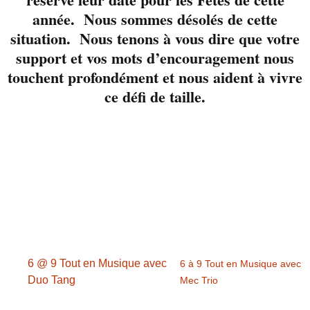
répertoire.
année. Nous sommes désolés de cette
Réservez ici
situation. Nous tenons à vous dire que votre
support et vos mots d’encouragement nous
touchent profondément et nous aident à vivre
ce défi de taille.
Détails
Date :
19 août 2021
Heure :
18 h 00 min - 21 h 00 min
6 @ 9 Tout en Musique avec
6 à 9 Tout en Musique avec
Duo Tang
Mec Trio