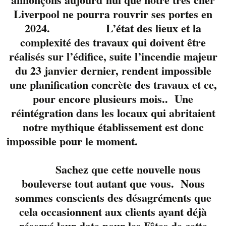
Liverpool ne pourra rouvrir ses portes en
2024. L’état des lieux et la
complexité des travaux qui doivent être
réalisés sur l’édifice, suite l’incendie majeur
du 23 janvier dernier, rendent impossible
une planification concrète des travaux et ce,
pour encore plusieurs mois.. Une
réintégration dans les locaux qui abritaient
notre mythique établissement est donc
Quoi de mieux qu’un
souper en compagnie
impossible pour le moment.
de
Marie Bélisle
,
Martin Blouin
et
Sachez que cette nouvelle nous
François Blouin.
Un
bouleverse tout autant que vous. Nous
trio des plus sexy et
sommes conscients des désagréments que
talentueux qui vous
cela occasionnent aux clients ayant déjà
présente un large
réservé leur date pour les Fêtes de cette