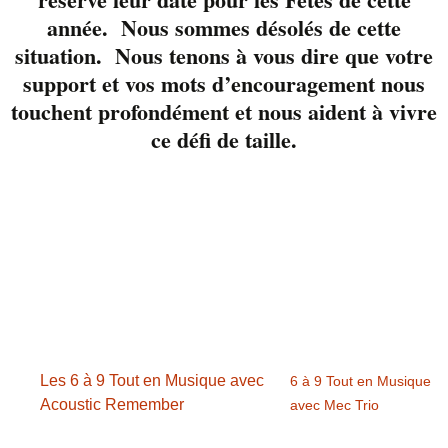
répertoire.
année. Nous sommes désolés de cette
Réservez ici
situation. Nous tenons à vous dire que votre
support et vos mots d’encouragement nous
touchent profondément et nous aident à vivre
ce défi de taille.
Détails
Date :
26 août 2021
Heure :
18 h 00 min - 21 h 00 min
Les 6 à 9 Tout en Musique avec
6 à 9 Tout en Musique
Acoustic Remember
avec Mec Trio