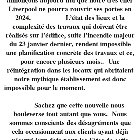
Liverpool ne pourra rouvrir ses portes en
2024. L’état des lieux et la
complexité des travaux qui doivent être
réalisés sur l’édifice, suite l’incendie majeur
du 23 janvier dernier, rendent impossible
une planification concrète des travaux et ce,
pour encore plusieurs mois.. Une
réintégration dans les locaux qui abritaient
notre mythique établissement est donc
Quoi de mieux qu’un
souper en compagnie
impossible pour le moment.
de
Marie Bélisle
,
Martin Blouin
et
Sachez que cette nouvelle nous
François Blouin.
Un
bouleverse tout autant que vous. Nous
trio des plus sexy et
sommes conscients des désagréments que
talentueux qui vous
cela occasionnent aux clients ayant déjà
présente un large
réservé leur date pour les Fêtes de cette