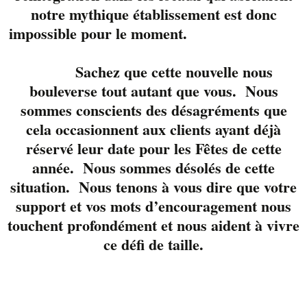
notre mythique établissement est donc
impossible pour le moment.
Sachez que cette nouvelle nous
bouleverse tout autant que vous. Nous
Ils sont de retour sur
la scène du Liverpool.
sommes conscients des désagréments que
Marie Bélisle
,
Martin
cela occasionnent aux clients ayant déjà
Blouin
et François
réservé leur date pour les Fêtes de cette
Blouin.
Un trio des
année. Nous sommes désolés de cette
plus sexy et talentueux
situation. Nous tenons à vous dire que votre
pour débuter le week
support et vos mots d’encouragement nous
end de la bonne façon
touchent profondément et nous aident à vivre
sur la terrasse la plus
ce défi de taille.
animée du Centro
Réservez votre place
avec nous 819-822-
3724 poste 23