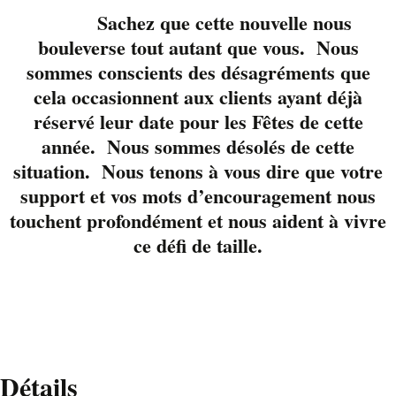
(Valérie et Rébecka
Sachez que cette nouvelle nous
Lussier et leurs invités
bouleverse tout autant que vous. Nous
Sébastien et Dominic
sommes conscients des désagréments que
Lussier, animation
avec l’équipe de 106,1
cela occasionnent aux clients ayant déjà
Énergie, prix de
réservé leur date pour les Fêtes de cette
présence. Surveillez
année. Nous sommes désolés de cette
notre concours sur les
situation. Nous tenons à vous dire que votre
ondes d’Energie pour
support et vos mots d’encouragement nous
gagner votre place.
touchent profondément et nous aident à vivre
ce défi de taille.
Pour réserver
www.liverpool.ca ou
819-822-3724
Détails