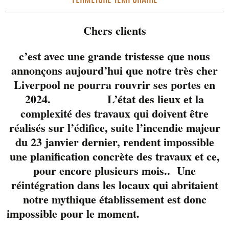
Chers clients
c’est avec une grande tristesse que nous
annonçons aujourd’hui que notre très cher
Liverpool ne pourra rouvrir ses portes en
En collaboration avec
2024. L’état des lieux et la
106,1 Énergie, le
complexité des travaux qui doivent être
Liverpool lance
réalisés sur l’édifice, suite l’incendie majeur
officiellement la
du 23 janvier dernier, rendent impossible
saison estivale avec un
une planification concrète des travaux et ce,
5 à 9 endiablé.
pour encore plusieurs mois.. Une
Dégustation de
réintégration dans les locaux qui abritaient
produits, amuses-
notre mythique établissement est donc
gueule, spectacle live
impossible pour le moment.
avec The Sisters