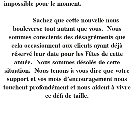
impossible pour le moment.
Sachez que cette nouvelle nous
bouleverse tout autant que vous. Nous
sommes conscients des désagréments que
cela occasionnent aux clients ayant déjà
Stéphanie Blanchette
réservé leur date pour les Fêtes de cette
et
Jocelyn Phaneuf
,
année. Nous sommes désolés de cette
deux amis mais
situation. Nous tenons à vous dire que votre
surtout deux
support et vos mots d’encouragement nous
personnes talentueuses
touchent profondément et nous aident à vivre
et qui vont mettre de
ce défi de taille.
la bonne humeur dans
votre fin de journée.
Réservez rapidement
votre table avec nous
www.liverpool.ca