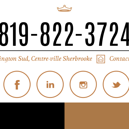
819-822-372
ington Sud, Centre-ville Sherbrooke
Contact
© Tous droits réservés Liverpool Sherbrooke
Politique de confidentialité