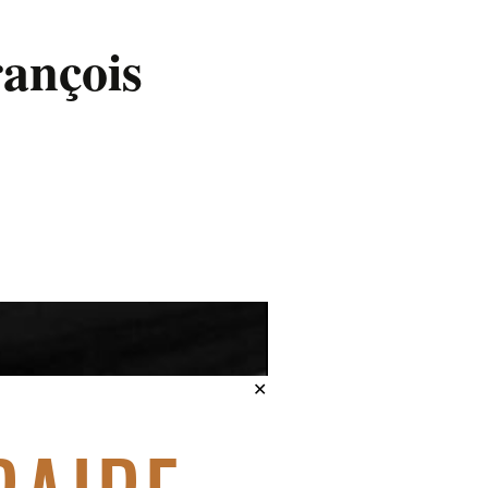
rançois
✕