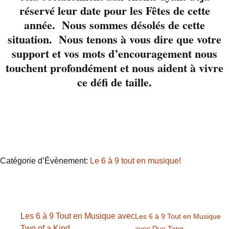
scène du Liverpool
réservé leur date pour les Fêtes de cette
pendant le 6 à 9 Tout
année. Nous sommes désolés de cette
en Musique pour
situation. Nous tenons à vous dire que votre
mettre l’ambiance.
support et vos mots d’encouragement nous
touchent profondément et nous aident à vivre
ce défi de taille.
Détails
Date :
10 août 2023
Heure :
18 h 00 min - 21 h 00 min
Catégorie d’Évènement:
Le 6 à 9 tout en musique!
Les 6 à 9 Tout en Musique avec
Les 6 à 9 Tout en Musique
Two of a Kind
avec Duo Tang