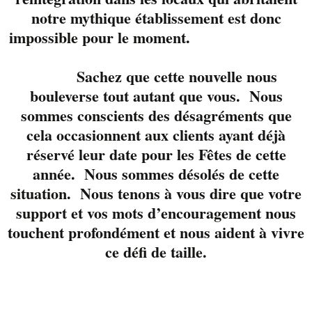
notre mythique établissement est donc
impossible pour le moment.
Sachez que cette nouvelle nous
Un autre arrêt sur la
bouleverse tout autant que vous. Nous
scène du Liverpool
sommes conscients des désagréments que
pour Randy Mac.
cela occasionnent aux clients ayant déjà
réservé leur date pour les Fêtes de cette
Musicien de grand
année. Nous sommes désolés de cette
talent qui vous offre
les grands classiques
situation. Nous tenons à vous dire que votre
du rock à sa manière.
support et vos mots d’encouragement nous
Explosif, entraînant,
touchent profondément et nous aident à vivre
talentueux. Une belle
ce défi de taille.
façon de débuter le
week end.
Réservez votre