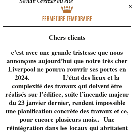
Sandy Grenier qu’elle
✕
habite la scène avec
une intensité
FERMETURE TEMPORAIRE
contagieuse. C’est bien
vrai. Elle a enfilé plus
Chers clients
de deux cents
spectacles en Asie et au
c’est avec une grande tristesse que nous
Moyen-Orient tout en
annonçons aujourd’hui que notre très cher
séduisant les visiteurs
Liverpool ne pourra rouvrir ses portes en
de festivals, casinos et
2024. L’état des lieux et la
évènements
complexité des travaux qui doivent être
corporatifs. Elle a
réalisés sur l’édifice, suite l’incendie majeur
produit un premier
du 23 janvier dernier, rendent impossible
album EP La fille en
Mauve et a participé à
une planification concrète des travaux et ce,
plusieurs concours où
pour encore plusieurs mois.. Une
elle a été récipiendaire
réintégration dans les locaux qui abritaient
de la deuxième place