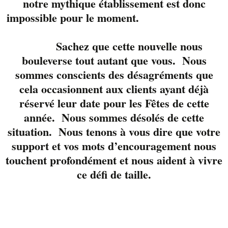
notre mythique établissement est donc
du prix du public au
impossible pour le moment.
Festival International
de la chanson de
Sachez que cette nouvelle nous
Granby. Bref, elle en a
bouleverse tout autant que vous. Nous
vu des planches. En
sommes conscients des désagréments que
plus d’avoir été
cela occasionnent aux clients ayant déjà
retenue parmi les 140
réservé leur date pour les Fêtes de cette
candidats choisis pour
année. Nous sommes désolés de cette
l’audition à l’aveugle
situation. Nous tenons à vous dire que votre
de l’émission La Voix,
elle a été sélectionnée
support et vos mots d’encouragement nous
parmi les 25 finalistes
touchent profondément et nous aident à vivre
féminines de la cuvée
ce défi de taille.
2012 de Star
Académie, faisant dire
à Patrick Huard
qu’elle avait un «