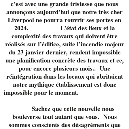
c’est avec une grande tristesse que nous
annonçons aujourd’hui que notre très cher
Liverpool ne pourra rouvrir ses portes en
2024. L’état des lieux et la
complexité des travaux qui doivent être
réalisés sur l’édifice, suite l’incendie majeur
du 23 janvier dernier, rendent impossible
une planification concrète des travaux et ce,
Ils ont tous les deux
pour encore plusieurs mois.. Une
évolué sur la scène du
réintégration dans les locaux qui abritaient
Liverpool mais pour la
notre mythique établissement est donc
première fois, ils
impossible pour le moment.
forment un duo
ensemble. Sarah
Bédard, chanteuse
Sachez que cette nouvelle nous
expérimentée et
bouleverse tout autant que vous. Nous
Paskal Gagnon,
sommes conscients des désagréments que