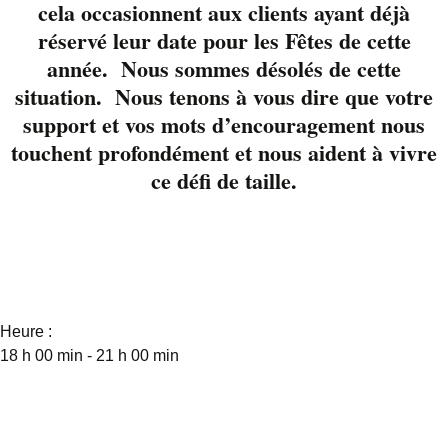
guitariste bien connu
cela occasionnent aux clients ayant déjà
de la région vous
réservé leur date pour les Fêtes de cette
offriront une soirée
année. Nous sommes désolés de cette
divertissante.
situation. Nous tenons à vous dire que votre
Réservez votre table
support et vos mots d’encouragement nous
avec nous au
touchent profondément et nous aident à vivre
www.liverpool.ca
ce défi de taille.
Détails
Date :
11 novembre 2021
Heure :
18 h 00 min - 21 h 00 min