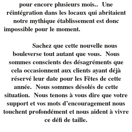
pour encore plusieurs mois.. Une
d’envergures telles que
réintégration dans les locaux qui abritaient
Notre-Dame de Paris,
du Rock à l’opéra et
notre mythique établissement est donc
Roméo et Juliette. C’est
impossible pour le moment.
en étant membre du
groupe
The Grand
Sachez que cette nouvelle nous
Illusion, hommage à
bouleverse tout autant que vous. Nous
Styx
, qu’en 1999 il eut
sommes conscients des désagréments que
la chance
cela occasionnent aux clients ayant déjà
d’auditionner pour la
réservé leur date pour les Fêtes de cette
formation Styx.
année. Nous sommes désolés de cette
Passionné de la scène,
situation. Nous tenons à vous dire que votre
il aime le transfert
support et vos mots d’encouragement nous
d’énergie qui se
touchent profondément et nous aident à vivre
produit entre l’artiste
ce défi de taille.
et son public lors de ces
moments uniques.