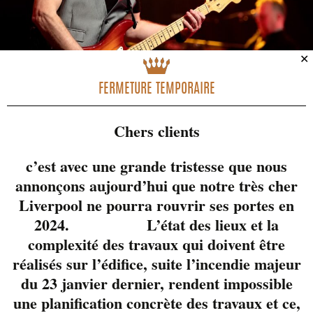
✕
FERMETURE TEMPORAIRE
Chers clients
Steve Forget
, d
epuis
1989, il gagne sa vie
c’est avec une grande tristesse que nous
en trimbalant son
annonçons aujourd’hui que notre très cher
répertoire de chansons
Liverpool ne pourra rouvrir ses portes en
anglophones et
2024. L’état des lieux et la
francophones ainsi
complexité des travaux qui doivent être
que ses propres
réalisés sur l’édifice, suite l’incendie majeur
compositions. Il
du 23 janvier dernier, rendent impossible
auditionne pour
une planification concrète des travaux et ce,
quelques spectacles