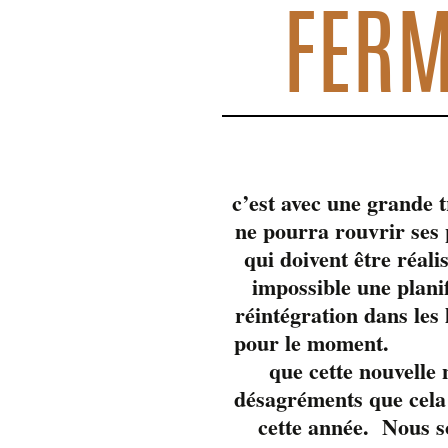
FERM
c’est avec une grande 
ne pourra rouvrir se
qui doivent être réali
impossible une plani
réintégration dans les
pour 
que cette nouvelle
désagréments que cela 
cette année. Nous s
Pour souligner ces 3