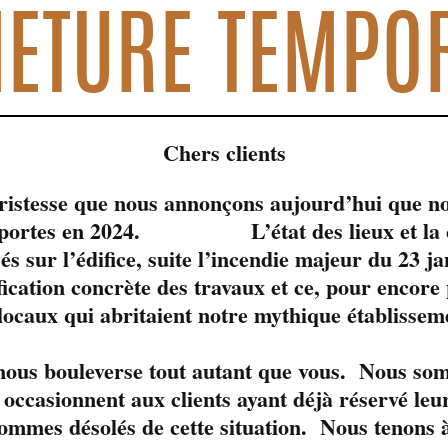
ETURE TEMPO
Chers clients
tristesse que nous annonçons aujourd’hui que no
s portes en 2024. L’état des lieux et la c
sés sur l’édifice, suite l’incendie majeur du 23 j
fication concrète des travaux et ce, pour encore
 locaux qui abritaient notre mythique établissem
le moment. 
 nous bouleverse tout autant que vous. Nous so
occasionnent aux clients ayant déjà réservé leur
ommes désolés de cette situation. Nous tenons à
0 ans d’existence, le Liverpool est fier