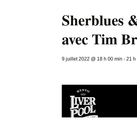
Sherblues &
avec Tim B
9 juillet 2022 @ 18 h 00 min
-
21 h