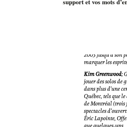
support et vos mots d’e
d’accueillir
Tim B
Deux musiciens éne
promettent une soi
Tim Brink
; une pu
contagieuse et une
incarne le rock. De
2003 jusqu’à son pa
marquer les esprits
Kim Greenwood
; 
jouer des solos de 
dans plus d’une cent
Québec, tels que le
de Montréal (trois 
spectacles d’ouver
Éric Lapointe, Off
que quelques-uns