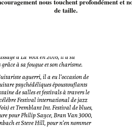
ncouragement nous touchent profondément et nou
Détails
rink & Kim Greenwood
en spectacle !!!
de taille.
rgiques et talentueux qui vous
Date :
9 juillet 20
rée époustaflante
Heure :
18 h 00 min - 21 h
issante voix rocailleuse, une énergie
min
 présence scénique explosive, Tim Brink
 ses débuts avec le groupe Pete Möss en
ssage à La Voix en 2016, il a su
 grâce à sa fougue et son charisme.
Guitariste aguerri, il a eu l’occasion de
guitare psychédéliques époustouflants
aine de salles et festivals à travers le
 célèbre Festival international de jazz
fois) et Tremblant Int. Festival de blues,
ture pour Philip Sayce, Bran Van 3000,
enbach et Steve Hill, pour n’en nommer