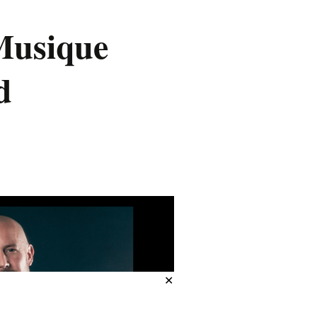
 Musique
d
✕