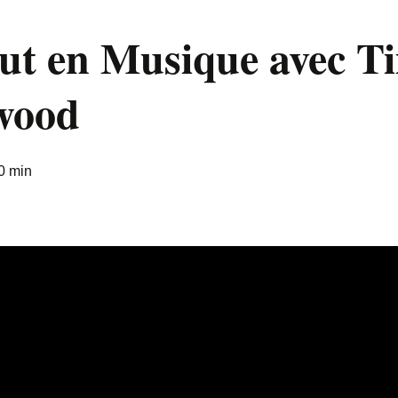
out en Musique avec T
wood
0 min