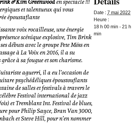
Détails
rink & Kim Greenwood
en spectacle !!!
rgiques et talentueux qui vous
Date :
7 mai 2022
rée époustaflante
Heure :
18 h 00 min - 21 h
issante voix rocailleuse, une énergie
min
 présence scénique explosive, Tim Brink
 ses débuts avec le groupe Pete Möss en
ssage à La Voix en 2016, il a su
 grâce à sa fougue et son charisme.
Guitariste aguerri, il a eu l’occasion de
guitare psychédéliques époustouflants
aine de salles et festivals à travers le
 célèbre Festival international de jazz
fois) et Tremblant Int. Festival de blues,
ture pour Philip Sayce, Bran Van 3000,
enbach et Steve Hill, pour n’en nommer