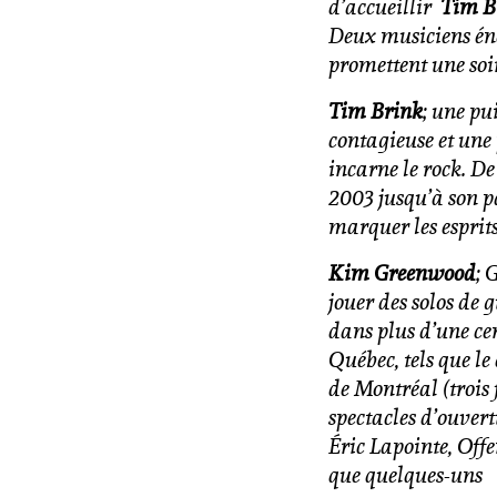
d’accueillir
Tim B
Deux musiciens éne
promettent une soi
Tim Brink
; une pu
contagieuse et une
incarne le rock. De
2003 jusqu’à son pa
marquer les esprits
Kim Greenwood
; 
jouer des solos de 
dans plus d’une cent
Québec, tels que le
de Montréal (trois 
spectacles d’ouver
Éric Lapointe, Off
que quelques-uns