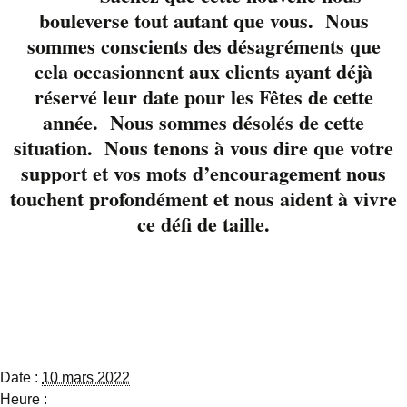
versatile, une voix
bouleverse tout autant que vous. Nous
teinté de nuances mais
sommes conscients des désagréments que
surtout un gars fort
cela occasionnent aux clients ayant déjà
sympathique.
réservé leur date pour les Fêtes de cette
Accompagné de son
année. Nous sommes désolés de cette
acolyte guitariste
situation. Nous tenons à vous dire que votre
Stéphane Charland, il
nous offre un moment
support et vos mots d’encouragement nous
musical parfait pour
touchent profondément et nous aident à vivre
terminer la journée
ce défi de taille.
Détails
Date :
10 mars 2022
Heure :