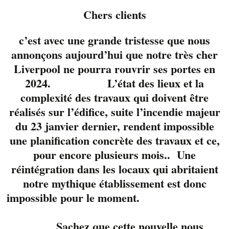
Chers clients
c’est avec une grande tristesse que nous
annonçons aujourd’hui que notre très cher
Liverpool ne pourra rouvrir ses portes en
2024. L’état des lieux et la
complexité des travaux qui doivent être
réalisés sur l’édifice, suite l’incendie majeur
du 23 janvier dernier, rendent impossible
une planification concrète des travaux et ce,
pour encore plusieurs mois.. Une
réintégration dans les locaux qui abritaient
Yannick Viens, un
notre mythique établissement est donc
musicien accompli qui
impossible pour le moment.
ne cesse de nous
étonné. Un guitariste
Sachez que cette nouvelle nous