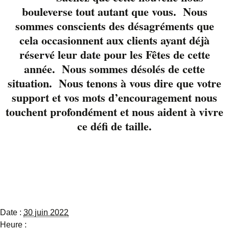
versatile, une voix
bouleverse tout autant que vous. Nous
teinté de nuances mais
sommes conscients des désagréments que
surtout un gars fort
cela occasionnent aux clients ayant déjà
sympathique.
réservé leur date pour les Fêtes de cette
Accompagné de son
année. Nous sommes désolés de cette
acolyte guitariste
situation. Nous tenons à vous dire que votre
Stéphane Charland, il
nous offre un moment
support et vos mots d’encouragement nous
musical parfait pour
touchent profondément et nous aident à vivre
terminer la journée
ce défi de taille.
Détails
Date :
30 juin 2022
Heure :