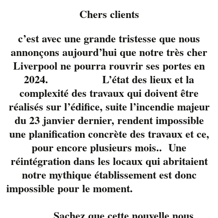
Chers clients
c’est avec une grande tristesse que nous
annonçons aujourd’hui que notre très cher
Liverpool ne pourra rouvrir ses portes en
2024. L’état des lieux et la
complexité des travaux qui doivent être
réalisés sur l’édifice, suite l’incendie majeur
du 23 janvier dernier, rendent impossible
une planification concrète des travaux et ce,
pour encore plusieurs mois.. Une
réintégration dans les locaux qui abritaient
Yannick Viens, un
notre mythique établissement est donc
musicien accompli qui
impossible pour le moment.
ne cesse de nous
étonné. Un guitariste
Sachez que cette nouvelle nous