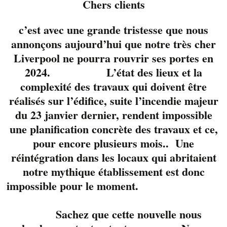
Chers clients
c’est avec une grande tristesse que nous
annonçons aujourd’hui que notre très cher
Liverpool ne pourra rouvrir ses portes en
2024. L’état des lieux et la
complexité des travaux qui doivent être
réalisés sur l’édifice, suite l’incendie majeur
du 23 janvier dernier, rendent impossible
une planification concrète des travaux et ce,
Pour la première fois
pour encore plusieurs mois.. Une
sur la scène du
réintégration dans les locaux qui abritaient
Liverpool.
Un duo de
notre mythique établissement est donc
vieux routiers pour
impossible pour le moment.
qui les notes et la
musique n’ont plus de
secret. Voyageant
Sachez que cette nouvelle nous
entre le soft rock, le