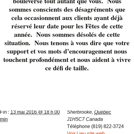
bouleverse tout autant que vous. Nous
folk et les succès
sommes conscients des désagréments que
actuels, Johhny et
cela occasionnent aux clients ayant déjà
Pascal échangeront
réservé leur date pour les Fêtes de cette
anecdotes et plaisir
année. Nous sommes désolés de cette
avec vous. Réservez
situation. Nous tenons à vous dire que votre
votre table 819-822-
support et vos mots d’encouragement nous
3724
touchent profondément et nous aident à vivre
ce défi de taille.
Détails
Lieu
Début :
6 mai 2016 @ 18 h
Liverpool
00 min
28 Wellington Sud
Fin :
13 mai 2016 @ 18 h 00
Sherbrooke
,
Québec
min
J1H5C7
Canada
Téléphone
(819) 822-3724
Voir Lieu site web