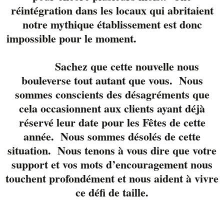
réintégration dans les locaux qui abritaient
La bonne humeur en
notre mythique établissement est donc
personne vous attend
impossible pour le moment.
avec d’agréables
chansons pour bien
Sachez que cette nouvelle nous
terminer votre
bouleverse tout autant que vous. Nous
journée. Nancy et JP
sommes conscients des désagréments que
sauront divertir votre
cela occasionnent aux clients ayant déjà
souper entre amis.
réservé leur date pour les Fêtes de cette
Réservez votre place
année. Nous sommes désolés de cette
au 819-822-3724 ou
situation. Nous tenons à vous dire que votre
via notre page
support et vos mots d’encouragement nous
Facebook.
touchent profondément et nous aident à vivre
ce défi de taille.
Détails
Organisateur