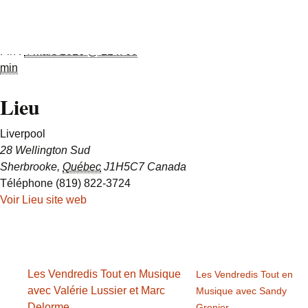
Début :
26 février 2016 @
Liverpool
18 h 00 min
Fin :
4 mars 2016 @ 21 h 00
min
Lieu
Liverpool
28 Wellington Sud
Sherbrooke
,
Québec
J1H5C7
Canada
Téléphone
(819) 822-3724
Voir Lieu site web
Les Vendredis Tout en Musique
Les Vendredis Tout en
avec Valérie Lussier et Marc
Musique avec Sandy
Delorme
Grenier