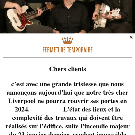
✕
FERMETURE TEMPORAIRE
Chers clients
c’est avec une grande tristesse que nous
annonçons aujourd’hui que notre très cher
Liverpool ne pourra rouvrir ses portes en
McFly est le gars que
2024. L’état des lieux et la
tout le monde connait
complexité des travaux qui doivent être
dans le milieu!
réalisés sur l’édifice, suite l’incendie majeur
Musicien/guitariste
du 23 janvier dernier, rendent impossible