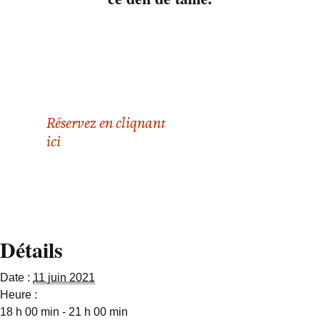
20 ans! C’est une
chance pour lui de
s’être joint au groupe.
Il peut bénéficier de
plein de conseil de
vieux rockers!
Réservez en cliqnant
ici
Détails
Date :
11 juin 2021
Heure :
18 h 00 min - 21 h 00 min