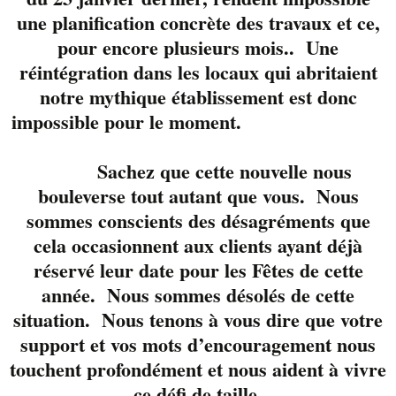
accompli et reconnu
une planification concrète des travaux et ce,
pour ses reprises
pour encore plusieurs mois.. Une
intégrales ainsi que
réintégration dans les locaux qui abritaient
pour son « tone »
très
notre mythique établissement est donc
noble! Marty c’est un
impossible pour le moment.
batteur de talent
naturel et très
polyvalent. Il soutien
Sachez que cette nouvelle nous
des bands depuis au
bouleverse tout autant que vous. Nous
moins 25 ans! Très à
sommes conscients des désagréments que
l’aise au micro, c’est
cela occasionnent aux clients ayant déjà
un complice idéal
réservé leur date pour les Fêtes de cette
pour McFly!
Jo lui,
année. Nous sommes désolés de cette
c’est le petit nouveau
situation. Nous tenons à vous dire que votre
dans la formation.
support et vos mots d’encouragement nous
Actif sur la scène
touchent profondément et nous aident à vivre
(basse) depuis presque
ce défi de taille.