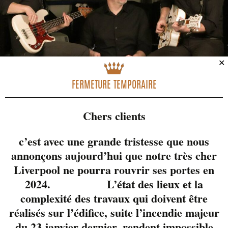
✕
FERMETURE TEMPORAIRE
Chers clients
c’est avec une grande tristesse que nous
annonçons aujourd’hui que notre très cher
Liverpool ne pourra rouvrir ses portes en
McFly est le gars que
2024. L’état des lieux et la
tout le monde connait
complexité des travaux qui doivent être
dans le milieu!
réalisés sur l’édifice, suite l’incendie majeur
Musicien/guitariste
du 23 janvier dernier, rendent impossible