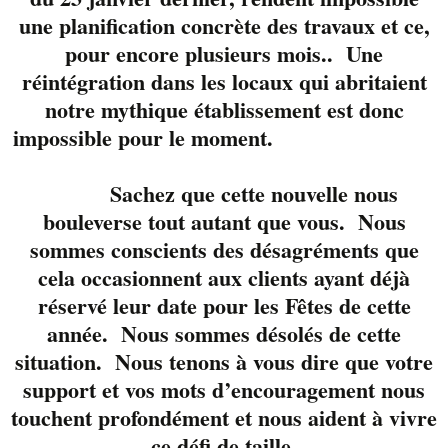
accompli et reconnu
une planification concrète des travaux et ce,
pour ses reprises
pour encore plusieurs mois.. Une
intégrales ainsi que
réintégration dans les locaux qui abritaient
pour son « tone »
très
notre mythique établissement est donc
noble! Marty c’est un
impossible pour le moment.
batteur de talent
naturel et très
polyvalent. Il soutien
Sachez que cette nouvelle nous
des bands depuis au
bouleverse tout autant que vous. Nous
moins 25 ans! Très à
sommes conscients des désagréments que
l’aise au micro, c’est
cela occasionnent aux clients ayant déjà
un complice idéal
réservé leur date pour les Fêtes de cette
pour McFly!
Jo lui,
année. Nous sommes désolés de cette
c’est le petit nouveau
situation. Nous tenons à vous dire que votre
dans la formation.
support et vos mots d’encouragement nous
Actif sur la scène
touchent profondément et nous aident à vivre
(basse) depuis presque
ce défi de taille.