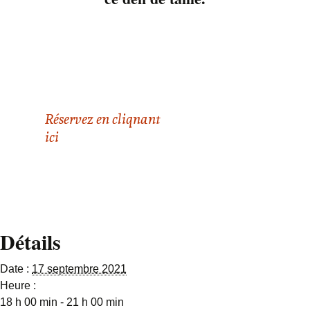
20 ans! C’est une
chance pour lui de
s’être joint au groupe.
Il peut bénéficier de
plein de conseil de
vieux rockers!
Réservez en cliqnant
ici
Détails
Date :
17 septembre 2021
Heure :
18 h 00 min - 21 h 00 min