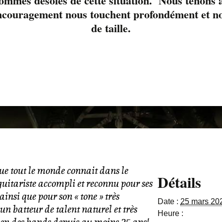
ommes désolés de cette situation. Nous tenons à
ncouragement nous touchent profondément et nou
de taille.
que tout le monde connait dans le
Détails
uitariste accompli et reconnu pour ses
 ainsi que pour son « tone »
très
Date :
25 mars 20
un batteur de talent naturel et très
Heure :