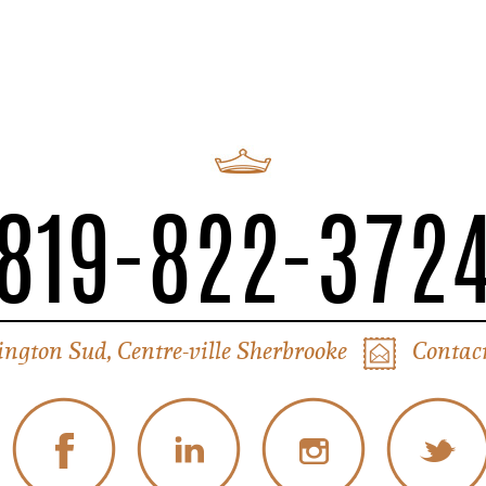
819-822-372
ington Sud, Centre-ville Sherbrooke
Contact