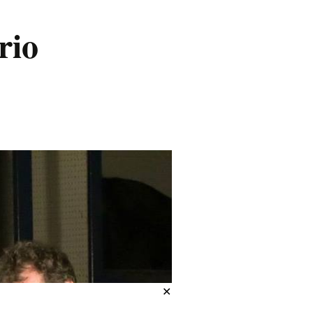
rio
✕