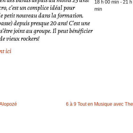
tien des bands depuis au moins 25 ans!
18 h 00 min - 21 h
cro, c’est un complice idéal pour
min
st le petit nouveau dans la formation.
(basse) depuis presque 20 ans! C’est une
s’être joint au groupe. Il peut bénéficier
 de vieux rockers!
t ici
 Alopozé
6 à 9 Tout en Musique avec The