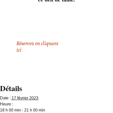
20 ans! C’est une
chance pour lui de
s’être joint au groupe.
Il peut bénéficier de
plein de conseil de
vieux rockers!
Réservez en cliqnant
ici
Détails
Date :
17 février 2023
Heure :
18 h 00 min - 21 h 00 min