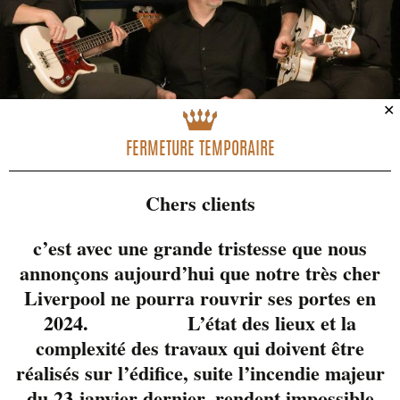
✕
FERMETURE TEMPORAIRE
Chers clients
c’est avec une grande tristesse que nous
annonçons aujourd’hui que notre très cher
Liverpool ne pourra rouvrir ses portes en
McFly est le gars que
2024. L’état des lieux et la
tout le monde connait
complexité des travaux qui doivent être
dans le milieu!
réalisés sur l’édifice, suite l’incendie majeur
Musicien/guitariste
du 23 janvier dernier, rendent impossible