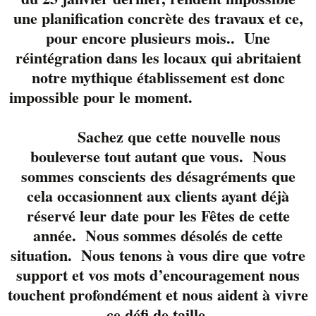
accompli et reconnu
une planification concrète des travaux et ce,
pour ses reprises
pour encore plusieurs mois.. Une
intégrales ainsi que
réintégration dans les locaux qui abritaient
pour son « tone »
très
notre mythique établissement est donc
noble! Marty c’est un
impossible pour le moment.
batteur de talent
naturel et très
polyvalent. Il soutien
Sachez que cette nouvelle nous
des bands depuis au
bouleverse tout autant que vous. Nous
moins 25 ans! Très à
sommes conscients des désagréments que
l’aise au micro, c’est
cela occasionnent aux clients ayant déjà
un complice idéal
réservé leur date pour les Fêtes de cette
pour McFly!
Jo lui,
année. Nous sommes désolés de cette
c’est le petit nouveau
situation. Nous tenons à vous dire que votre
dans la formation.
support et vos mots d’encouragement nous
Actif sur la scène
touchent profondément et nous aident à vivre
(basse) depuis presque
ce défi de taille.