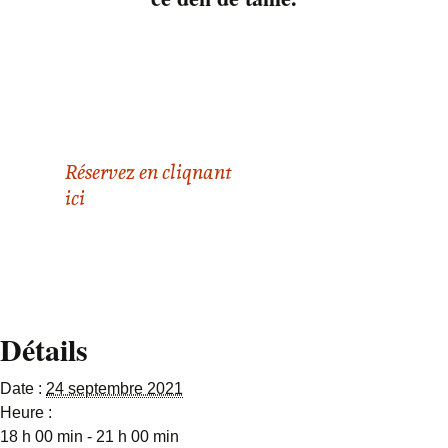
20 ans! C’est une
chance pour lui de
s’être joint au groupe.
Il peut bénéficier de
plein de conseil de
vieux rockers!
Réservez en cliqnant
ici
Détails
Date :
24 septembre 2021
Heure :
18 h 00 min - 21 h 00 min