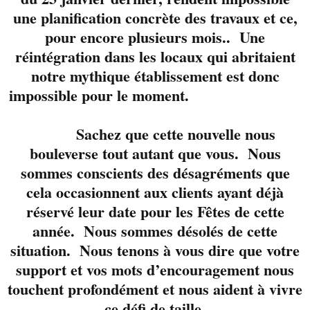
accompli et reconnu
une planification concrète des travaux et ce,
pour ses reprises
pour encore plusieurs mois.. Une
intégrales ainsi que
réintégration dans les locaux qui abritaient
pour son « tone »
très
notre mythique établissement est donc
noble! Marty c’est un
impossible pour le moment.
batteur de talent
naturel et très
polyvalent. Il soutien
Sachez que cette nouvelle nous
des bands depuis au
bouleverse tout autant que vous. Nous
moins 25 ans! Très à
sommes conscients des désagréments que
l’aise au micro, c’est
cela occasionnent aux clients ayant déjà
un complice idéal
réservé leur date pour les Fêtes de cette
pour McFly!
Jo lui,
année. Nous sommes désolés de cette
c’est le petit nouveau
situation. Nous tenons à vous dire que votre
dans la formation.
support et vos mots d’encouragement nous
Actif sur la scène
touchent profondément et nous aident à vivre
(basse) depuis presque
ce défi de taille.