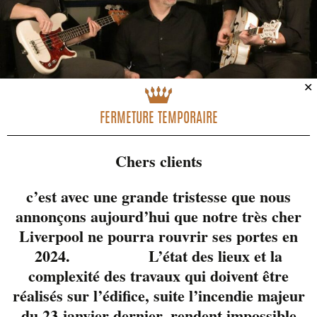
✕
FERMETURE TEMPORAIRE
Chers clients
c’est avec une grande tristesse que nous
annonçons aujourd’hui que notre très cher
Liverpool ne pourra rouvrir ses portes en
McFly est le gars que
2024. L’état des lieux et la
tout le monde connait
complexité des travaux qui doivent être
dans le milieu!
réalisés sur l’édifice, suite l’incendie majeur
Musicien/guitariste
du 23 janvier dernier, rendent impossible