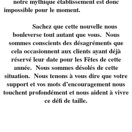
notre mythique établissement est donc
en groupe.
impossible pour le moment.
Le Liverpool Jazz band
composé de
Marco
Sachez que cette nouvelle nous
Cloutier
au
bouleverse tout autant que vous. Nous
saxophone,
Annam
sommes conscients des désagréments que
Nguyen
à la guitare et
cela occasionnent aux clients ayant déjà
Martin Blouin
à la
réservé leur date pour les Fêtes de cette
basse., vous
année. Nous sommes désolés de cette
interprétent des
situation. Nous tenons à vous dire que votre
standards du Jazz
mais aussi une version
support et vos mots d’encouragement nous
électro qui mettra du
touchent profondément et nous aident à vivre
beat dans vos samedis
ce défi de taille.
soirs.
Réservez votre table
avec nous 819-822-