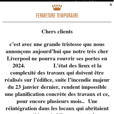
✕
FERMETURE TEMPORAIRE
Chers clients
c’est avec une grande tristesse que nous
annonçons aujourd’hui que notre très cher
Liverpool ne pourra rouvrir ses portes en
Une nouvelle formule
2024. L’état des lieux et la
tous les samedis de
complexité des travaux qui doivent être
l’été.
réalisés sur l’édifice, suite l’incendie majeur
Les Soirées Sax & Jazz,
du 23 janvier dernier, rendent impossible
pour une ambiance
musicale et estivale
une planification concrète des travaux et ce,
exceptionnelle qui
pour encore plusieurs mois.. Une
agrémentera vos
réintégration dans les locaux qui abritaient
soupers en couple ou