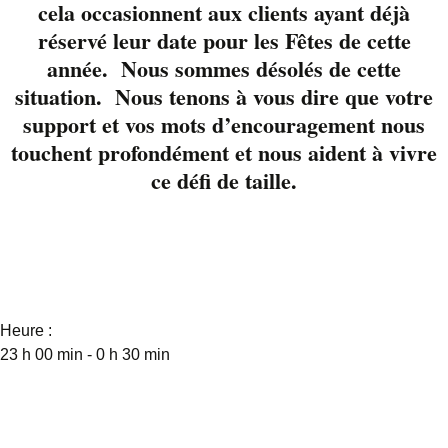
Québec mélangent le
cela occasionnent aux clients ayant déjà
blues, le rock, le R&B et
réservé leur date pour les Fêtes de cette
le psychédélique. C’est
année. Nous sommes désolés de cette
sur la scène qu’ils
situation. Nous tenons à vous dire que votre
s’éclatent et, dès qu’ils
support et vos mots d’encouragement nous
s’en emparent, le
touchent profondément et nous aident à vivre
public est conquis.
ce défi de taille.
Détails
Date :
8 juillet 2023
Heure :
23 h 00 min - 0 h 30 min