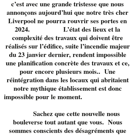
c’est avec une grande tristesse que nous
annonçons aujourd’hui que notre très cher
Liverpool ne pourra rouvrir ses portes en
2024. L’état des lieux et la
complexité des travaux qui doivent être
réalisés sur l’édifice, suite l’incendie majeur
du 23 janvier dernier, rendent impossible
une planification concrète des travaux et ce,
Les deux enfants
pour encore plusieurs mois.. Une
terribles du blues, Carl
réintégration dans les locaux qui abritaient
Tremblay et Jim
notre mythique établissement est donc
Zeller, Grands maîtres
impossible pour le moment.
de l’harmonica, se
rencontrent en Face à
face avec énergie et
Sachez que cette nouvelle nous
virtuosité. Les piliers
bouleverse tout autant que vous. Nous
de la scène du blues au
sommes conscients des désagréments que