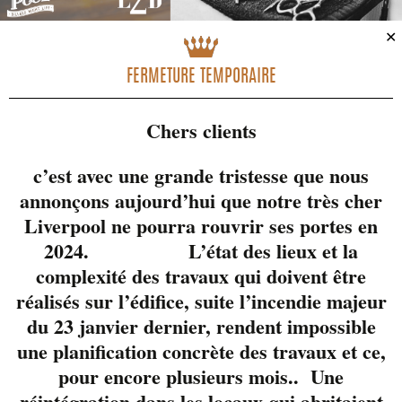
✕
FERMETURE TEMPORAIRE
Pour souligner la
rentrée, le Liverpool en
Chers clients
collaboration avec la
microbrasserie
c’est avec une grande tristesse que nous
Brasseur de Montréal
annonçons aujourd’hui que notre très cher
et L2D vous propose
Liverpool ne pourra rouvrir ses portes en
une soirée bière &
Barbier où ce sera
2024. L’état des lieux et la
vous chers clients qui
complexité des travaux qui doivent être
choisirez la prochaine
réalisés sur l’édifice, suite l’incendie majeur
bière saisonnière
du 23 janvier dernier, rendent impossible
offerte cet automne au
une planification concrète des travaux et ce,
Liverpool
pour encore plusieurs mois.. Une
réintégration dans les locaux qui abritaient
Quoi de plus chill que