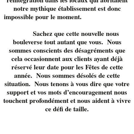
notre mythique établissement est donc
de déguster une
nouvelle bière en se
impossible pour le moment.
faisant couper les
cheveux ou tailler la
Sachez que cette nouvelle nous
barbe !!
bouleverse tout autant que vous. Nous
sommes conscients des désagréments que
Dégustation et
cela occasionnent aux clients ayant déjà
spéciaux sur les
réservé leur date pour les Fêtes de cette
produits Brasseur de
année. Nous sommes désolés de cette
Montréal
L2D sur place pour
situation. Nous tenons à vous dire que votre
coupe de cheveux et
support et vos mots d’encouragement nous
taille de barbe
touchent profondément et nous aident à vivre
À l’achat d’un Forfait
ce défi de taille.
coupe et bière à $35,
obtenez 1 heure de
billard gratuitement