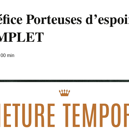
fice Porteuses d’espo
OMPLET
 00 min
ETURE TEMPO