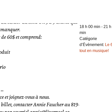
Détails
ires du Liverpool, vous invite à un
ant à supporter la recherche et les
Date :
25 août 20
Heure :
s du cancer du sein. Un 5 à 9 animé que
18 h 00 min - 21 h
s manquer.
min
st de 60$ et comprend:
Catégorie
d’Évènement:
Le 
tout en musique!
oduit
rio
 …
ce et joignez-vous à nous.
 billet, contacter Annie Faucher au 819-
ou par courriel
annie@liverpool.ca