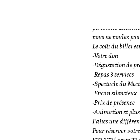
Gauthier, propriéta
souper bénéfice vis
personnes atteinte
vous ne voulez pa
Le coût du billet e
-Votre don
-Dégustation de pr
-Repas 3 services
-Spectacle du Mect
-Encan silencieux
-Prix de présence
-Animation et plus
Faites une différen
Pour réserver votre
822-3724 poste 23 