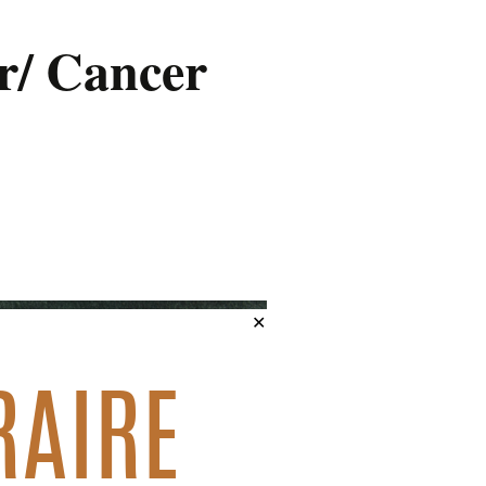
ir/ Cancer
✕
RAIRE