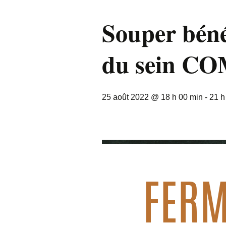
Souper béné
du sein C
25 août 2022 @ 18 h 00 min
-
21 h
FERM