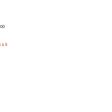
22
 00
6 à 9