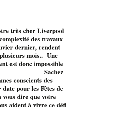
tre très cher Liverpool
omplexité des travaux
anvier dernier, rendent
 plusieurs mois.. Une
ent est donc impossible
Sachez
mmes conscients des
 date pour les Fêtes de
 vous dire que votre
s aident à vivre ce défi