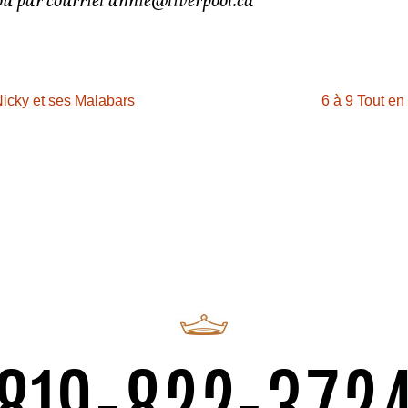
Nicky et ses Malabars
6 à 9 Tout en
819-822-372