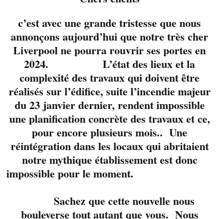
c’est avec une grande tristesse que nous
annonçons aujourd’hui que notre très cher
Liverpool ne pourra rouvrir ses portes en
2024. L’état des lieux et la
complexité des travaux qui doivent être
réalisés sur l’édifice, suite l’incendie majeur
Ils sont de retour en
du 23 janvier dernier, rendent impossible
formule trio pour
une planification concrète des travaux et ce,
divertir votre fin de
pour encore plusieurs mois.. Une
journée.
réintégration dans les locaux qui abritaient
3 sympathiques et
notre mythique établissement est donc
talentueux musiciens,
impossible pour le moment.
Steve
Dumas
et
Francis
Sachez que cette nouvelle nous
Ledoux
et Pierre-Yves
bouleverse tout autant que vous. Nous