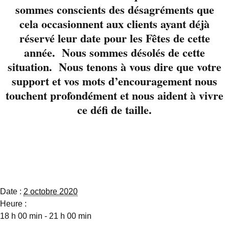
Jeanson vous
sommes conscients des désagréments que
présentent un
cela occasionnent aux clients ayant déjà
répertoire qui fait
réservé leur date pour les Fêtes de cette
l’unanimité partout
année. Nous sommes désolés de cette
ou ils passent.
situation. Nous tenons à vous dire que votre
Réservez vos places
support et vos mots d’encouragement nous
avec nous au 819-822-
touchent profondément et nous aident à vivre
3724 ou via notre page
ce défi de taille.
Facebook
Détails
Date :
2 octobre 2020
Heure :
18 h 00 min - 21 h 00 min