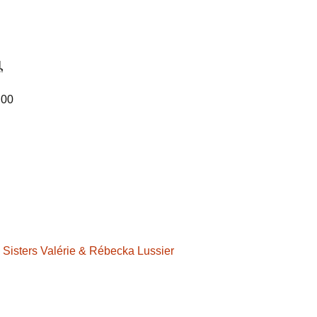
1
 00
 Sisters Valérie & Rébecka Lussier