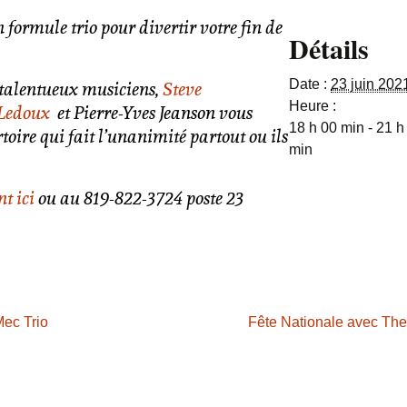
n formule trio pour divertir votre fin de
Détails
Date :
23 juin 202
 talentueux musiciens,
Steve
Heure :
 Ledoux
et Pierre-Yves Jeanson vous
18 h 00 min - 21 h
toire qui fait l’unanimité partout ou ils
min
t ici
ou
au 819-822-3724 poste 23
Mec Trio
Fête Nationale avec The