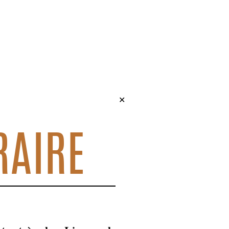
✕
RAIRE