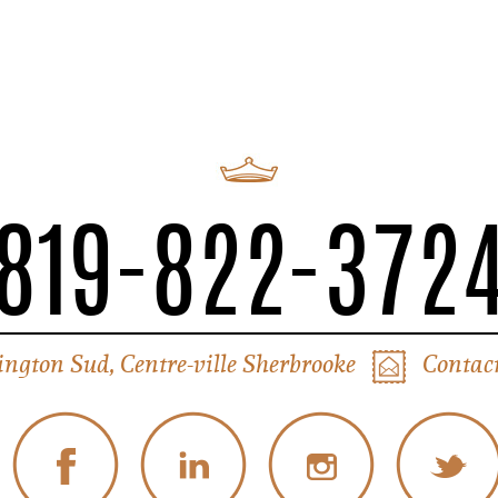
819-822-372
ington Sud, Centre-ville Sherbrooke
Contact