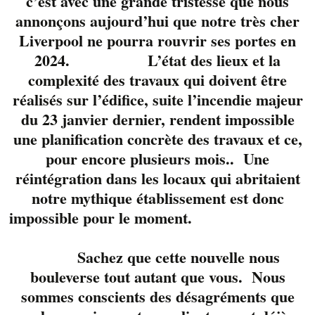
c’est avec une grande tristesse que nous
annonçons aujourd’hui que notre très cher
Liverpool ne pourra rouvrir ses portes en
2024. L’état des lieux et la
complexité des travaux qui doivent être
Ils sont de retour en
réalisés sur l’édifice, suite l’incendie majeur
formule trio pour
du 23 janvier dernier, rendent impossible
célébrer la Fête
une planification concrète des travaux et ce,
Nationale.
pour encore plusieurs mois.. Une
réintégration dans les locaux qui abritaient
3 sympathiques et
notre mythique établissement est donc
talentueux musiciens,
impossible pour le moment.
Steve
Dumas
et
Francis
Ledoux
et Pierre-Yves
Sachez que cette nouvelle nous
Jeanson vous
bouleverse tout autant que vous. Nous
présentent un
sommes conscients des désagréments que
répertoire qui fait