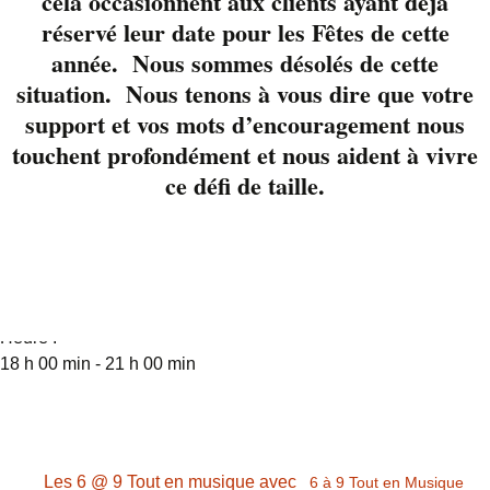
cela occasionnent aux clients ayant déjà
l’unanimité partout
réservé leur date pour les Fêtes de cette
ou ils passent.
année. Nous sommes désolés de cette
situation. Nous tenons à vous dire que votre
Réservez en cliqnant
support et vos mots d’encouragement nous
ici
ou au 819-822-
3724
touchent profondément et nous aident à vivre
ce défi de taille.
Détails
Date :
23 juin 2022
Heure :
18 h 00 min - 21 h 00 min
Les 6 @ 9 Tout en musique avec
6 à 9 Tout en Musique