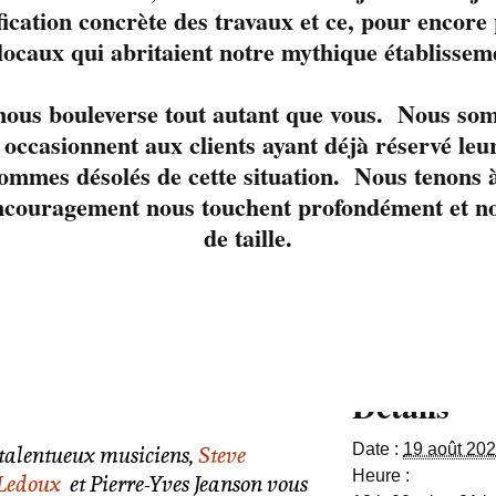
fication concrète des travaux et ce, pour encore
 locaux qui abritaient notre mythique établissem
le moment. 
 nous bouleverse tout autant que vous. Nous so
occasionnent aux clients ayant déjà réservé leur
ommes désolés de cette situation. Nous tenons à
ncouragement nous touchent profondément et nou
de taille.
en formule trio pour animer votre 6 à 9
Détails
Date :
19 août 20
 talentueux musiciens,
Steve
Heure :
 Ledoux
et Pierre-Yves Jeanson vous