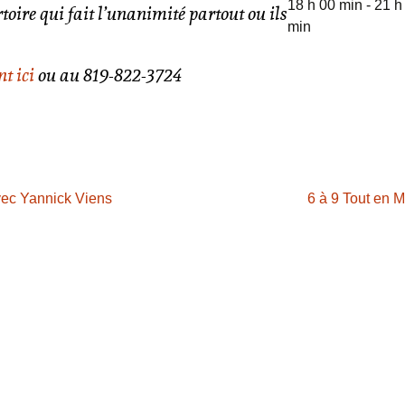
18 h 00 min - 21 h
toire qui fait l’unanimité partout ou ils
min
t ici
ou au 819-822-3724
vec Yannick Viens
6 à 9 Tout en 