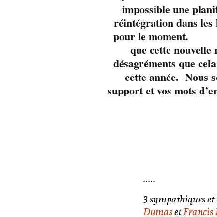
impossible une plani
réintégration dans les
pour 
que cette nouvelle
désagréments que cela 
cette année. Nous s
support et vos mots d’e
Ils sont de retour 
!!!!!
3 sympathiques et
Dumas
et
Francis