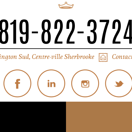
819-822-372
ington Sud, Centre-ville Sherbrooke
Contact
© Tous droits réservés Liverpool Sherbrooke
Politique de confidentialité