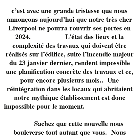
c’est avec une grande tristesse que nous
annonçons aujourd’hui que notre très cher
Liverpool ne pourra rouvrir ses portes en
2024. L’état des lieux et la
complexité des travaux qui doivent être
réalisés sur l’édifice, suite l’incendie majeur
du 23 janvier dernier, rendent impossible
Ils sont de retour en
une planification concrète des travaux et ce,
formule trio pour
divertir votre fin de
pour encore plusieurs mois.. Une
journée.
réintégration dans les locaux qui abritaient
notre mythique établissement est donc
3 sympathiques et
impossible pour le moment.
talentueux musiciens,
Steve
Sachez que cette nouvelle nous
Dumas
et
Francis
bouleverse tout autant que vous. Nous
Ledoux
et Pierre-Yves