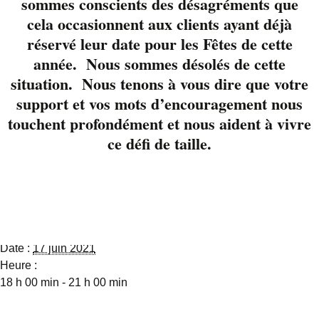
sommes conscients des désagréments que
Jeanson vous
présentent un
cela occasionnent aux clients ayant déjà
répertoire qui fait
réservé leur date pour les Fêtes de cette
l’unanimité partout
année. Nous sommes désolés de cette
ou ils passent.
situation. Nous tenons à vous dire que votre
support et vos mots d’encouragement nous
Réservez en cliqnant
touchent profondément et nous aident à vivre
ici
ou au 819-822-
ce défi de taille.
3724
Détails
Date :
17 juin 2021
Heure :
18 h 00 min - 21 h 00 min