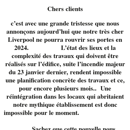
Chers clients
c’est avec une grande tristesse que nous
annonçons aujourd’hui que notre très cher
Liverpool ne pourra rouvrir ses portes en
2024. L’état des lieux et la
complexité des travaux qui doivent être
réalisés sur l’édifice, suite l’incendie majeur
du 23 janvier dernier, rendent impossible
une planification concrète des travaux et ce,
pour encore plusieurs mois.. Une
réintégration dans les locaux qui abritaient
Patsy Sanders
notre mythique établissement est donc
Musique
,
Cathy
impossible pour le moment.
Laplante,
Chanteuse
et
Bertrand
Sachez que cette nouvelle nous