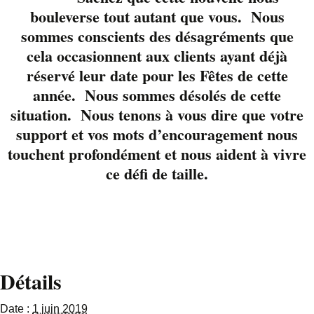
DesRoberts
nous
bouleverse tout autant que vous. Nous
reviennent pour un
sommes conscients des désagréments que
exquis samedi sur la
cela occasionnent aux clients ayant déjà
terrasse. On ne se lasse
réservé leur date pour les Fêtes de cette
pas de les entendre. Ils
année. Nous sommes désolés de cette
nous charment avec
situation. Nous tenons à vous dire que votre
un répertoire intimiste
support et vos mots d’encouragement nous
et chaleureux. À
marquer à votre
touchent profondément et nous aident à vivre
calendrier. Réservez
ce défi de taille.
votre table 819-822-
3724
Détails
Date :
1 juin 2019