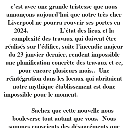
c’est avec une grande tristesse que nous
annonçons aujourd’hui que notre très cher
Liverpool ne pourra rouvrir ses portes en
2024. L’état des lieux et la
complexité des travaux qui doivent être
réalisés sur l’édifice, suite l’incendie majeur
du 23 janvier dernier, rendent impossible
On célèbre la Fête
une planification concrète des travaux et ce,
Nationale !!
pour encore plusieurs mois.. Une
On ne se lasse pas de
réintégration dans les locaux qui abritaient
les entendre.
notre mythique établissement est donc
Maintenant en trio
impossible pour le moment.
avec Bertrand
DesRoberts, pianiste
Sachez que cette nouvelle nous
aguerri, Cathy
bouleverse tout autant que vous. Nous
Laplante et Patsy
sommes conscients des désagréments que