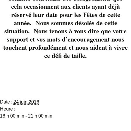
Sanders Musique nous
cela occasionnent aux clients ayant déjà
charment avec un
réservé leur date pour les Fêtes de cette
répertoire intimiste et
année. Nous sommes désolés de cette
chaleureux.
situation. Nous tenons à vous dire que votre
À marquer à votre
support et vos mots d’encouragement nous
calendrier.
touchent profondément et nous aident à vivre
Réservez votre table
ce défi de taille.
819-822-3724
Détails
Date :
24 juin 2016
Heure :
18 h 00 min - 21 h 00 min